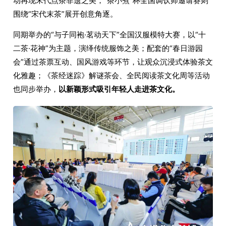
动再现宋代点茶非遗之美，“茶小煮”杯全国调饮师邀请赛则
围绕“宋代末茶”展开创意角逐。
同期举办的“与子同袍·茗动天下”全国汉服模特大赛，以“十
二茶·花神”为主题，演绎传统服饰之美；配套的“春日游园
会”通过茶票互动、国风游戏等环节，让观众沉浸式体验茶文
化雅趣；《茶经迷踪》解谜茶会、全民阅读茶文化周等活动
也同步举办，
以新颖形式吸引年轻人走进茶文化。