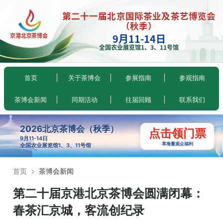
第二十一届北京国际茶业及茶艺博览会
（秋季）
9月11-14日
京港北京茶博会
全国农业展览馆1、3、11号馆
首页
关于茶博会
参展指南
参观指南
茶博会新闻
同期活动
往届回顾
联系我们
2026北京茶博会（秋季）
点击领门票
9月11-14日
享海量观众福利
全国农业展览馆1、3、11号馆
首页
茶博会新闻
第二十届京港北京茶博会圆满闭幕：
春茶汇京城，客流创纪录