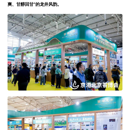
爽、甘醇回甘”的龙井风韵。