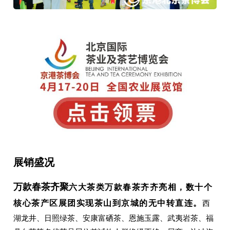
展销盛况
万款春茶齐聚
六大茶类万款春茶齐齐亮相，数十个
核心茶产区展团实现茶山到京城的无中转直连。
西
湖龙井、日照绿茶、安康富硒茶、恩施玉露、武夷岩茶、福