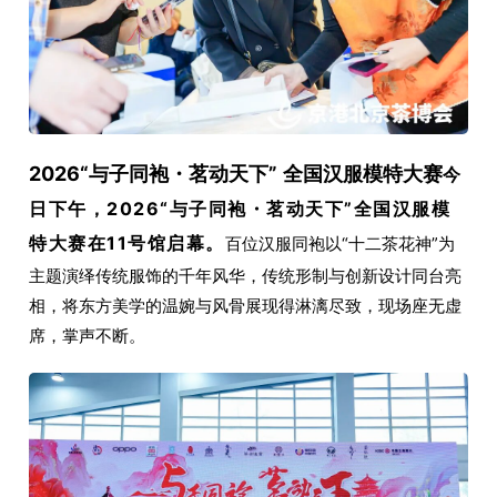
2026“与子同袍・茗动天下” 全国汉服模特大赛
今
日下午，2026“与子同袍・茗动天下”全国汉服模
特大赛在11号馆启幕。
百位汉服同袍以“十二茶花神”为
主题演绎传统服饰的千年风华，传统形制与创新设计同台亮
相，将东方美学的温婉与风骨展现得淋漓尽致，现场座无虚
席，掌声不断。