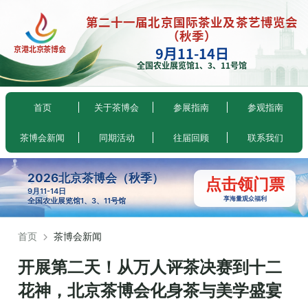
第二十一届北京国际茶业及茶艺博览会
（秋季）
9月11-14日
京港北京茶博会
全国农业展览馆1、3、11号馆
首页
关于茶博会
参展指南
参观指南
茶博会新闻
同期活动
往届回顾
联系我们
2026北京茶博会（秋季）
点击领门票
9月11-14日
享海量观众福利
全国农业展览馆1、3、11号馆
首页
茶博会新闻
开展第二天！从万人评茶决赛到十二
花神，北京茶博会化身茶与美学盛宴