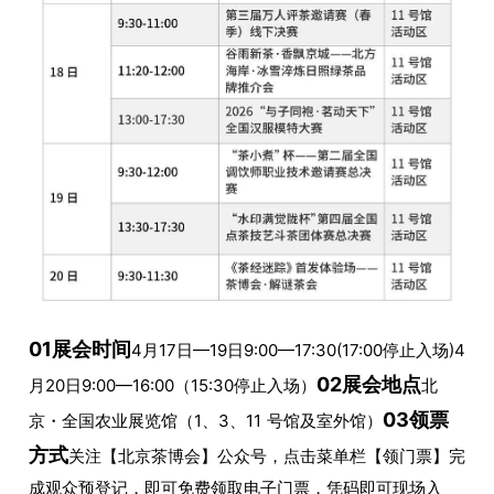
01展会时间
4月17日—19日9:00—17:30(17:00停止入场)4
02展会地点
月20日9:00—16:00（15:30停止入场）
北
03领票
京・全国农业展览馆（1、3、11 号馆及室外馆）
方式
关注【北京茶博会】公众号，点击菜单栏【领门票】完
成观众预登记，即可免费领取电子门票，凭码即可现场入